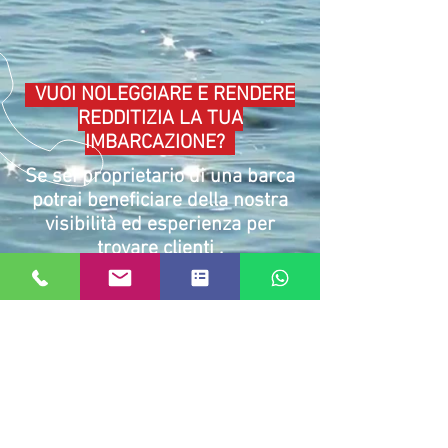
VUOI NOLEGGIARE E RENDERE
REDDITIZIA LA TUA
IMBARCAZIONE?
Se sei proprietario di una barca
potrai beneficiare della nostra
visibilità ed esperienza per
trovare clienti .
Richiedi la registrazione della
tua imbarcazione sul nostro sito
E' tutto molto semplice
+39 334 6825758