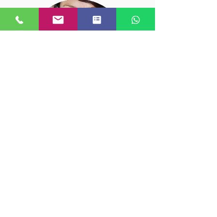
Alessandra è la responsabile delle
pratiche e dei clienti esteri. La sua
esperienza e professionalità
garantiscono un'assistenza impeccabile
per le esigenze internazionali dei nostri
clienti. È il punto di riferimento per ogni
richiesta e si impegna a mantenere
elevati standard servizio. Con