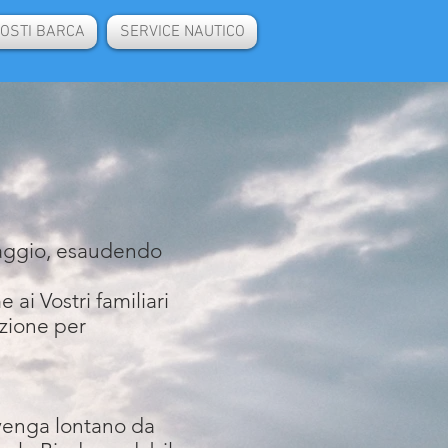
OSTI BARCA
SERVICE NAUTICO
viaggio, esaudendo
ai Vostri familiari
azione per
vvenga lontano da