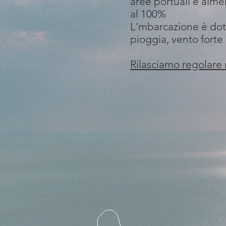
aree portuali e alme
al 100%
L'mbarcazione è dotat
pioggia, vento fort
Rilasciamo regolare r