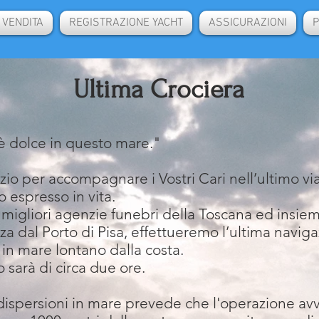
 VENDITA
REGISTRAZIONE YACHT
ASSICURAZIONI
P
Ultima Crociera
m'è dolce in questo mare."
izio per accompagnare i Vostri Cari nell’ultimo 
o espresso in vita.
migliori agenzie funebri della Toscana ed insieme 
za dal Porto di Pisa, effettueremo l’ultima navig
 in mare lontano dalla costa.
o sarà di circa due ore.
 dispersioni in mare prevede che l'operazione a