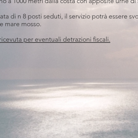
no a 1000 metri dalla costa con apposite urne di
a di n 8 posti seduti, il servizio potrà essere svo
e e mare mosso.
icevuta per eventuali detrazioni fiscali.